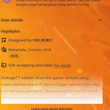
ulasan bintang 5, mengirim tepat waktu, dan membalas
dengan cepat setiap pesan yang mereka terima.
Item details
Highlights
0)
Value (9)
Comfort (8)
Ease of use (2)
Condition (1)
Designed by
HAI KOKO
Materials: Cotton, Knit
Read
Gift wrapping available
the
See details
full
Hokage77 adalah situs slot gacor terbaik yang
description
memudahkan jebol JP paus hingga ratusan juta tiap
hari dengan gampang. Bergabunglah hari ini untuk
sensasi menang luar biasa dan hadiah melimpah
yang siap Anda ambil.
Learn more about this item