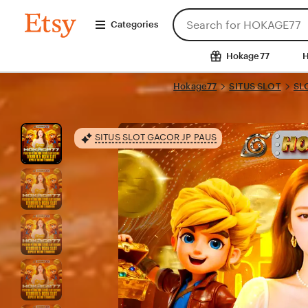
Skip
Search
Hokage77
to
Categories
for
Content
items
or
Hokage77
H
shops
Hokage77
SITUS SLOT
SL
SITUS SLOT GACOR JP PAUS