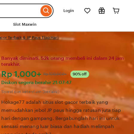
Login
Slot Maxwin
cor Terbaik & JP Paus Tiap Hari
Banyak diminati. 52k orang membeli ini dalam 24 jam
terakhir.
Harga:
Rp 1,000+
Normal:
Rp 100,000+
90% off
Diskon segera berahir
21:07:47
Syarat dan ketentuan (berlaku)
Hokage77 adalah situs slot gacor terbaik yang
memudahkan jebol JP paus hingga ratusan juta tiap
hari dengan gampang. Bergabunglah hari ini untuk
sensasi menang luar biasa dan hadiah melimpah