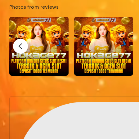
i
n
n
Photos from reviews
h
e
g
m
w
r
a
b
e
d
y
v
P
C
i
r
l
e
e
a
w
n
r
b
e
y
n
R
c
a
e
n
d
y